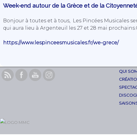
Week-end autour de la Grèce et de la Citoyennet
Bonjour à toutes et à tous, Les Pincées Musicales s
qui aura lieu à Argenteuil les 27 et 28 mai prochains.
https://www.lespinceesmusicales.fr/we-grece/
QUI SO
CRÉATI
SPECTAC
DISCOG
SAISON