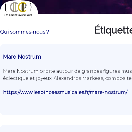
Skip
to
content
Étiquett
Les Pincées Musicales
Qui sommes-nous ?
Mare Nostrum
Mare Nostrum orbite autour de grandes figures musi
éclectique et joyeux. Alexandros Markeas, compositeu
https://www.lespinceesmusicales.fr/mare-nostrum/