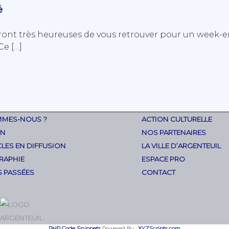
é
eront très heureuses de vous retrouver pour un week-
Ce […]
MMES-NOUS ?
ACTION CULTURELLE
ON
NOS PARTENAIRES
LES EN DIFFUSION
LA VILLE D’ARGENTEUIL
RAPHIE
ESPACE PRO
S PASSÉES
CONTACT
PHP Code Snippets
Powered By :
XYZScripts.com