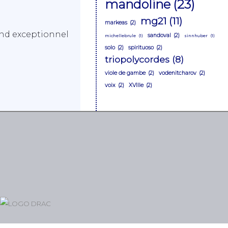
mandoline
(23)
mg21
(11)
markeas
(2)
end exceptionnel
sandoval
(2)
michellebrule
(1)
sinnhuber
(1)
solo
(2)
spirituoso
(2)
triopolycordes
(8)
viole de gambe
(2)
vodenitcharov
(2)
voix
(2)
XVIIIe
(2)