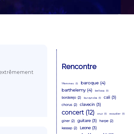
Rencontre
et extrêmement
baroque
(4)
7femmes
(1)
barthelemy
(4)
bellocq
(1)
cali
(3)
bordalejo
(2)
burzynska
(1)
clavecin
(3)
chorus
(2)
concert
(12)
cruz
(1)
escudier
(1)
guitare
(3)
giner
(2)
harpe
(2)
Leone
(3)
kassap
(2)