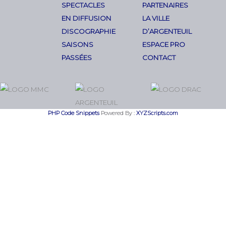
SPECTACLES
PARTENAIRES
EN DIFFUSION
LA VILLE
DISCOGRAPHIE
D’ARGENTEUIL
SAISONS
ESPACE PRO
PASSÉES
CONTACT
PHP Code Snippets
Powered By :
XYZScripts.com