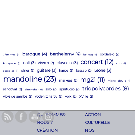
baroque
(4)
barthelemy
(4)
bordalejo
(2)
7femmes
(1)
bellocq
(1)
concert
(12)
cali
(3)
clavecin
(3)
chorus
(2)
burzynska
(1)
cruz
(1)
guitare
(3)
Leone
(3)
giner
(2)
harpe
(2)
kassap
(2)
escudier
(1)
mandoline
(23)
mg21
(11)
markeas
(2)
michellebrule
(1)
triopolycordes
(8)
sandoval
(2)
solo
(2)
spirituoso
(2)
sinnhuber
(1)
viole de gambe
(2)
vodenitcharov
(2)
voix
(2)
XVIIIe
(2)
QUI SOMMES-
ACTION
NOUS ?
CULTURELLE
CRÉATION
NOS