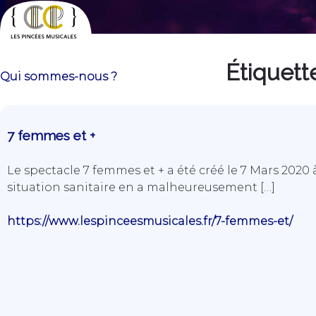
Skip
to
content
Étiquett
Les Pincées Musicales
Qui sommes-nous ?
7 femmes et +
Le spectacle 7 femmes et + a été créé le 7 Mars 2020 à 
situation sanitaire en a malheureusement […]
https://www.lespinceesmusicales.fr/7-femmes-et/