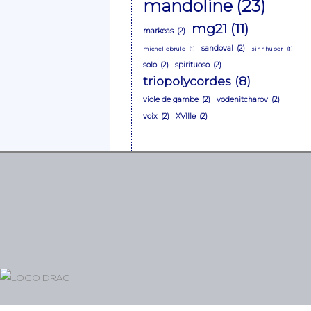
mandoline
(23)
mg21
(11)
markeas
(2)
sandoval
(2)
michellebrule
(1)
sinnhuber
(1)
solo
(2)
spirituoso
(2)
triopolycordes
(8)
viole de gambe
(2)
vodenitcharov
(2)
voix
(2)
XVIIIe
(2)