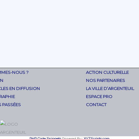
MMES-NOUS ?
ACTION CULTURELLE
ON
NOS PARTENAIRES
LES EN DIFFUSION
LA VILLE D’ARGENTEUIL
RAPHIE
ESPACE PRO
S PASSÉES
CONTACT
PHP Code Snippets
Powered By :
XYZScripts.com