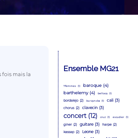
Ensemble MG21
 fois mais la
baroque
(4)
7femmes
(1)
barthelemy
(4)
bellocq
(1)
cali
(3)
bordalejo
(2)
burzynska
(1)
clavecin
(3)
chorus
(2)
concert
(12)
cruz
(1)
escudier
(1)
guitare
(3)
giner
(2)
harpe
(2)
Leone
(3)
kassap
(2)