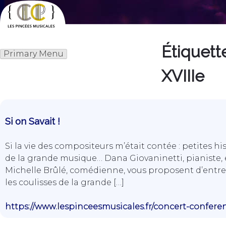
Skip
to
content
Étiquette
Les Pincées Musicales
Primary Menu
XVIIIe
Si on Savait !
Si la vie des compositeurs m’était contée : petites hi
de la grande musique… Dana Giovaninetti, pianiste, 
Michelle Brûlé, comédienne, vous proposent d’entre
les coulisses de la grande […]
https://www.lespinceesmusicales.fr/concert-confere