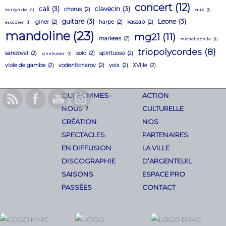
concert
(12)
cali
(3)
clavecin
(3)
chorus
(2)
burzynska
(1)
cruz
(1)
guitare
(3)
Leone
(3)
giner
(2)
harpe
(2)
kassap
(2)
escudier
(1)
mandoline
(23)
mg21
(11)
markeas
(2)
michellebrule
(1)
triopolycordes
(8)
sandoval
(2)
solo
(2)
spirituoso
(2)
sinnhuber
(1)
viole de gambe
(2)
vodenitcharov
(2)
voix
(2)
XVIIIe
(2)
QUI SOMMES-
ACTION
NOUS ?
CULTURELLE
CRÉATION
NOS
SPECTACLES
PARTENAIRES
EN DIFFUSION
LA VILLE
DISCOGRAPHIE
D’ARGENTEUIL
SAISONS
ESPACE PRO
PASSÉES
CONTACT