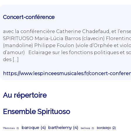
Concert-conférence
avec la conférencière Catherine Chadefaud, et l’en
SPIRITUOSO Maria-Lúcia Barros (clavecin) Florentin
(mandoline) Philippe Foulon (viole d’Orphée et viol
d’amour) Eclairage sur les fonctions politiques et so
des […]
https://www.lespinceesmusicales.fr/concert-confere
Au répertoire
Ensemble Spirituoso
baroque
(4)
barthelemy
(4)
bordalejo
(2)
7femmes
(1)
bellocq
(1)