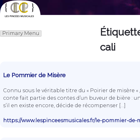
Skip
to
content
Étiquette
Les Pincées Musicales
Primary Menu
cali
Le Pommier de Misère
Connu sous le véritable titre du « Poirier de misère « ,
conte fait partie des contes d’un buveur de bière : un
s’il en existe encore, décide de récompenser […]
https://www.lespinceesmusicales.fr/le-pommier-de-m