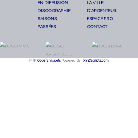
EN DIFFUSION
LA VILLE
DISCOGRAPHIE
D’ARGENTEUIL
SAISONS
ESPACE PRO
PASSÉES
CONTACT
PHP Code Snippets
Powered By :
XYZScripts.com