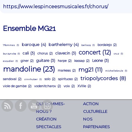
https://www.lespinceesmusicales.fr/chorus/
Ensemble MG21
baroque
(4)
barthelemy
(4)
bordalejo
(2)
7femmes
(1)
bellocq
(1)
concert
(12)
cali
(3)
clavecin
(3)
chorus
(2)
burzynska
(1)
cruz
(1)
guitare
(3)
Leone
(3)
giner
(2)
harpe
(2)
kassap
(2)
escudier
(1)
mandoline
(23)
mg21
(11)
markeas
(2)
michellebrule
(1)
triopolycordes
(8)
sandoval
(2)
solo
(2)
spirituoso
(2)
sinnhuber
(1)
viole de gambe
(2)
vodenitcharov
(2)
voix
(2)
XVIIIe
(2)
QUI SOMMES-
ACTION
NOUS ?
CULTURELLE
CRÉATION
NOS
SPECTACLES
PARTENAIRES