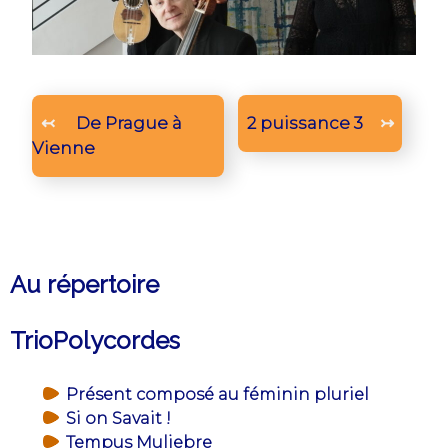
Navigation
↢
De Prague à
2 puissance 3
↣
de
Vienne
l’article
Au répertoire
TrioPolycordes
Présent composé au féminin pluriel
Si on Savait !
Tempus Muliebre