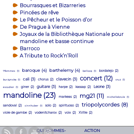
Bourrasques et Bizarreries
Pincées de rêve
Le Pêcheur et le Poisson d’or
De Prague à Vienne
Joyaux de la Bibliothèque Nationale pour
mandoline et basse continue
Barroco
A Tribute to Rock’n’Roll
baroque
(4)
barthelemy
(4)
bordalejo
(2)
7femmes
(1)
bellocq
(1)
concert
(12)
cali
(3)
clavecin
(3)
chorus
(2)
burzynska
(1)
cruz
(1)
guitare
(3)
Leone
(3)
giner
(2)
harpe
(2)
kassap
(2)
escudier
(1)
mandoline
(23)
mg21
(11)
markeas
(2)
michellebrule
(1)
triopolycordes
(8)
sandoval
(2)
solo
(2)
spirituoso
(2)
sinnhuber
(1)
viole de gambe
(2)
vodenitcharov
(2)
voix
(2)
XVIIIe
(2)
QUI SOMMES-
ACTION