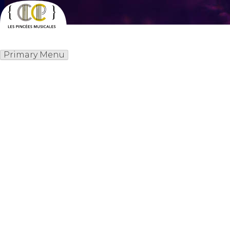
Skip
to
content
Les Pincées Musicales
Primary Menu