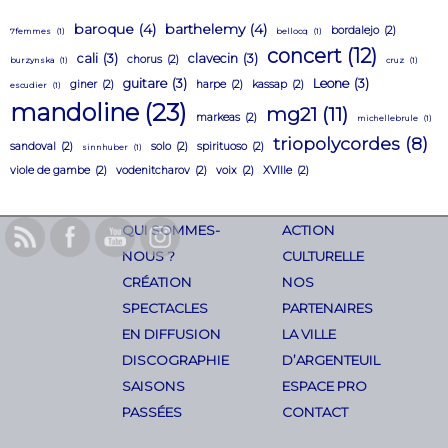
baroque
(4)
barthelemy
(4)
bordalejo
(2)
7femmes
(1)
bellocq
(1)
concert
(12)
cali
(3)
clavecin
(3)
chorus
(2)
burzynska
(1)
cruz
(1)
guitare
(3)
Leone
(3)
giner
(2)
harpe
(2)
kassap
(2)
escudier
(1)
mandoline
(23)
mg21
(11)
markeas
(2)
michellebrule
(1)
triopolycordes
(8)
sandoval
(2)
solo
(2)
spirituoso
(2)
sinnhuber
(1)
viole de gambe
(2)
vodenitcharov
(2)
voix
(2)
XVIIIe
(2)
QUI SOMMES-
ACTION
NOUS ?
CULTURELLE
CRÉATION
NOS
SPECTACLES
PARTENAIRES
EN DIFFUSION
LA VILLE
DISCOGRAPHIE
D’ARGENTEUIL
SAISONS
ESPACE PRO
PASSÉES
CONTACT