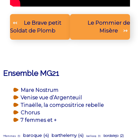
Navigation
↢
Le Brave petit
Le Pommier de
de
Soldat de Plomb
Misère
↣
l’article
Ensemble MG21
Mare Nostrum
Venise vue d’Argenteuil
Tinaëlle, la compositrice rebelle
Chorus
7 femmes et +
baroque
(4)
barthelemy
(4)
bordalejo
(2)
7femmes
(1)
bellocq
(1)