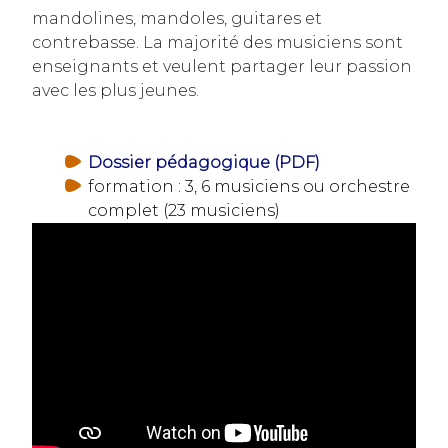
mandolines, mandoles, guitares et
contrebasse. La majorité des musiciens sont
enseignants et veulent partager leur passion
avec les plus jeunes.
Dossier pédagogique (PDF)
formation : 3, 6 musiciens ou orchestre
complet (23 musiciens)
>