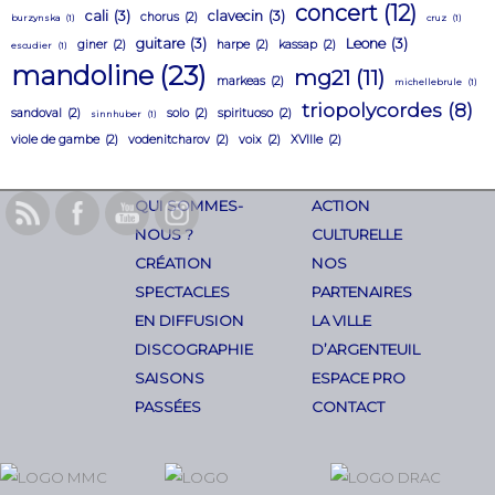
concert
(12)
cali
(3)
clavecin
(3)
chorus
(2)
burzynska
(1)
cruz
(1)
guitare
(3)
Leone
(3)
giner
(2)
harpe
(2)
kassap
(2)
escudier
(1)
mandoline
(23)
mg21
(11)
markeas
(2)
michellebrule
(1)
triopolycordes
(8)
sandoval
(2)
solo
(2)
spirituoso
(2)
sinnhuber
(1)
viole de gambe
(2)
vodenitcharov
(2)
voix
(2)
XVIIIe
(2)
QUI SOMMES-
ACTION
NOUS ?
CULTURELLE
CRÉATION
NOS
SPECTACLES
PARTENAIRES
EN DIFFUSION
LA VILLE
DISCOGRAPHIE
D’ARGENTEUIL
SAISONS
ESPACE PRO
PASSÉES
CONTACT