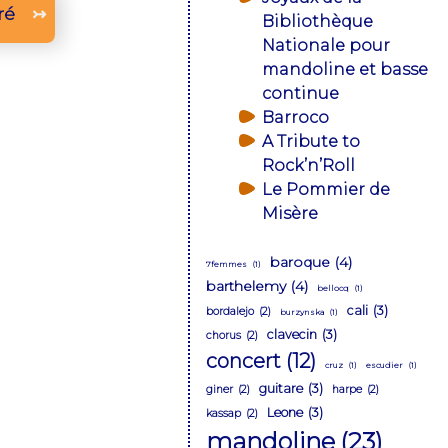
ré
↣
Bibliothèque
Nationale pour
mandoline et basse
continue
Barroco
A Tribute to
Rock’n’Roll
Le Pommier de
Misère
baroque
(4)
7femmes
(1)
barthelemy
(4)
bellocq
(1)
cali
(3)
bordalejo
(2)
burzynska
(1)
clavecin
(3)
chorus
(2)
concert
(12)
cruz
(1)
escudier
(1)
guitare
(3)
giner
(2)
harpe
(2)
Leone
(3)
kassap
(2)
mandoline
(23)