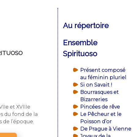
Au répertoire
Ensemble
Spirituoso
IRITUOSO
Présent composé
au féminin pluriel
Si on Savait !
Bourrasques et
Bizarreries
Pincées de rêve
IIe et XVIIIe
Le Pêcheur et le
s du fond de la
Poisson d’or
s de l’époque.
De Prague à Vienne
Joyaux de la